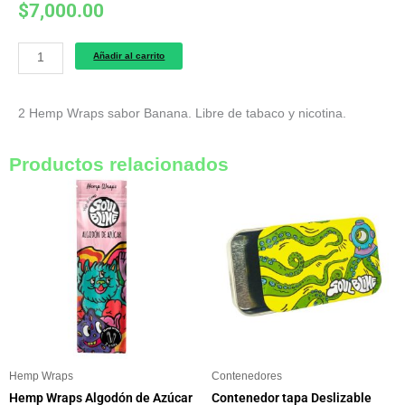
$
7,000.00
Hemp
Añadir al carrito
Wraps
Banana
cantidad
2 Hemp Wraps sabor Banana. Libre de tabaco y nicotina.
Productos relacionados
Hemp Wraps
Contenedores
Hemp Wraps Algodón de Azúcar
Contenedor tapa Deslizable