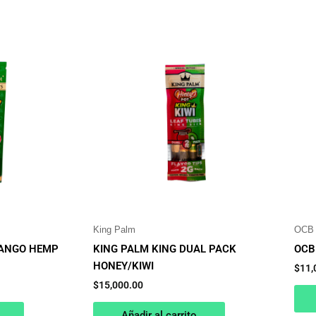
King Palm
OCB
MANGO HEMP
KING PALM KING DUAL PACK
OCB 
HONEY/KIWI
$
11,
$
15,000.00
Añadir al carrito