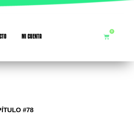
0
CTO
MI CUENTA
Cart
PÍTULO #78