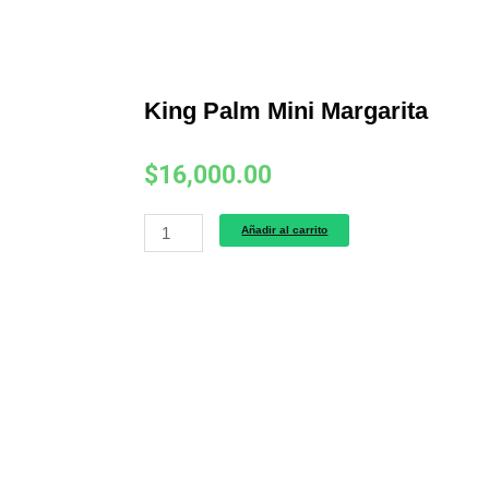
King Palm Mini Margarita
$
16,000.00
King
Añadir al carrito
Palm
Mini
Margarita
cantidad