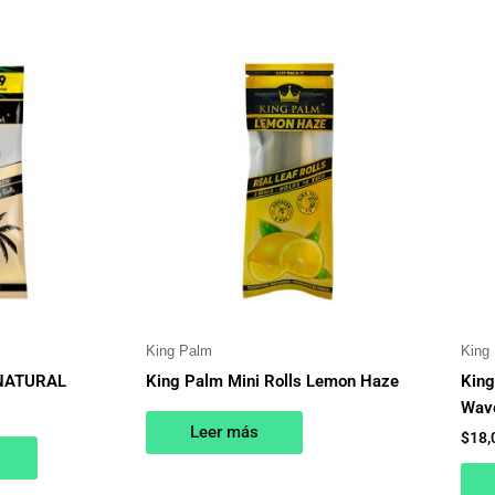
King Palm
King
 NATURAL
King Palm Mini Rolls Lemon Haze
King
Wav
Leer más
$
18,