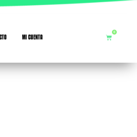
0
CTO
MI CUENTA
Cart