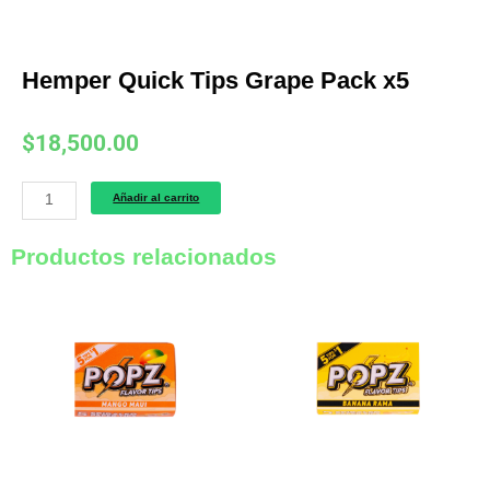
Hemper Quick Tips Grape Pack x5
$
18,500.00
Hemper
Añadir al carrito
Quick
Tips
Productos relacionados
Grape
Pack
x5
cantidad