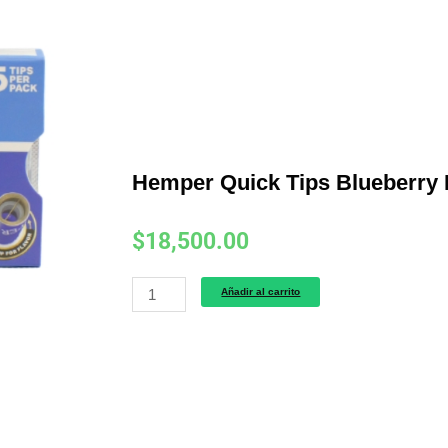
Hemper Quick Tips Blueberry 
$
18,500.00
Hemper
Añadir al carrito
Quick
Tips
Blueberry
Pack
x5
cantidad