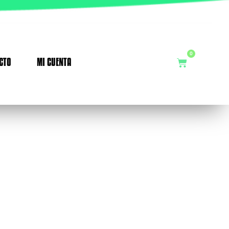
0
CTO
MI CUENTA
Cart