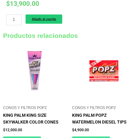
$
13,900.00
Hemper
Añadir al carrito
Quick
Hitter
Productos relacionados
Blueberry
Pack
x2
cantidad
CONOS Y FILTROS POPZ
CONOS Y FILTROS POPZ
KING PALM KING SIZE
KING PALM POPZ
SKYWALKER COLOR CONES
WATERMELON DIESEL TIPS
$
12,000.00
$
4,900.00