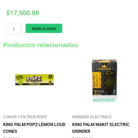
$
17,500.00
Hemper
Añadir al carrito
Hemp
Rolls
Productos relacionados
Blueberry
+
Glass
Tips
King
Size
Pack
x2
AGOTADO
cantidad
CONOS Y FILTROS POPZ
GRINDER ELECTRICO
KING PALM POPZ LEMON LOUD
KING PALM WAKIT ELECTRIC
CONES
GRINDER