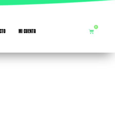
0
CTO
MI CUENTA
Cart