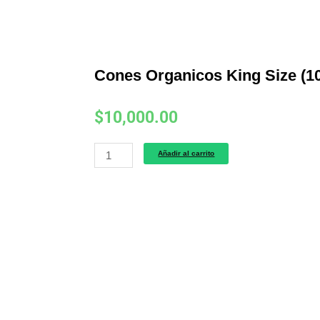
Cones Organicos King Size (1
$
10,000.00
Cones
Añadir al carrito
Organicos
King
Size
(109
mm)
x
6
conos
cantidad